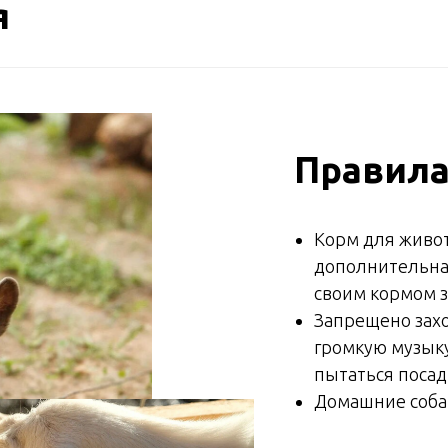
я
Правила
Корм для живот
дополнительная
своим кормом 
Запрещено захо
громкую музыку
пытаться посад
Домашние собак