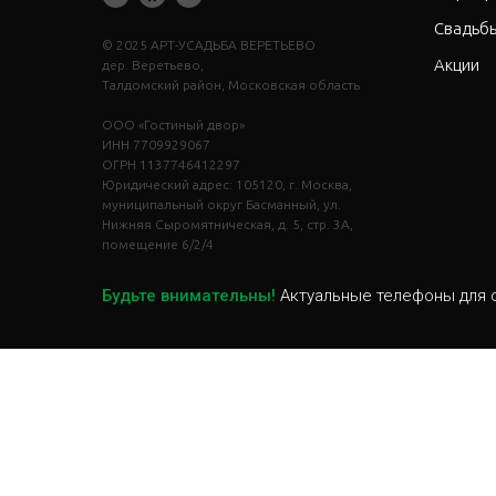
Свадьб
© 2025 АРТ-УСАДЬБА ВЕРЕТЬЕВО
Акции
дер. Веретьево,
Талдомский район, Московская область
ООО «Гостиный двор»
ИНН 7709929067
ОГРН 1137746412297
Юридический адрес: 105120, г. Москва,
муниципальный округ Басманный, ул.
Нижняя Сыромятническая, д. 5, стр. 3А,
помещение 6/2/4
Будьте внимательны!
Актуальные телефоны для с