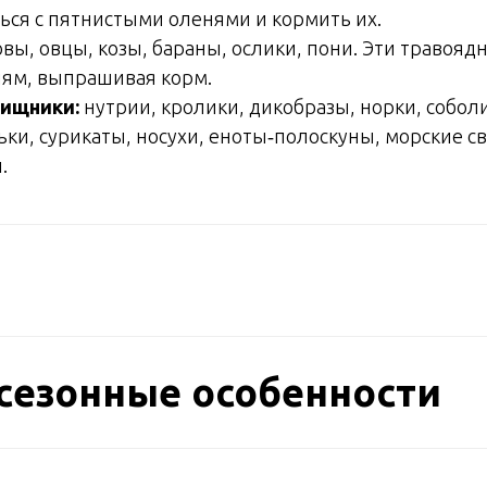
ться с пятнистыми оленями и кормить их.
вы, овцы, козы, бараны, ослики, пони. Эти травояд
лям, выпрашивая корм.
хищники:
нутрии, кролики, дикобразы, норки, собол
ки, сурикаты, носухи, еноты‑полоскуны, морские св
.
 сезонные особенности