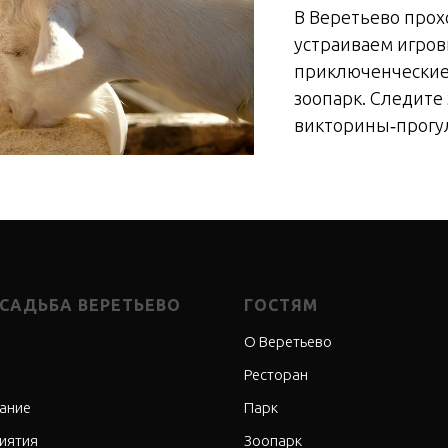
В Веретьево прох
устраиваем игро
приключенческие 
зоопарк. Следите
викторины‑прогул
УСАДЬБА ВЕРЕТЬЕВО
ГОСТЯМ
О Веретьево
Ресторан
ание
Парк
иятия
Зоопарк