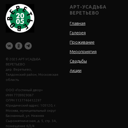
АРТ-УСАДЬБА
ВЕРЕТЬЕВО
Главная
Галерея
Проживание
Мероприятия
© 2025 АРТ-УСАДЬБА
Свадьбы
ВЕРЕТЬЕВО
дер. Веретьево,
Акции
Талдомский район, Московская
область
ООО «Гостиный двор»
ИНН 7709929067
ОГРН 1137746412297
Юридический адрес: 105120, г.
Москва, муниципальный округ
Басманный, ул. Нижняя
Сыромятническая, д. 5, стр. 3А,
помещение 6/2/4