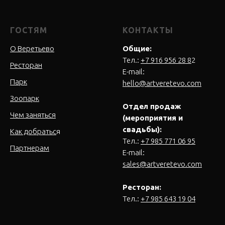
ГОСТЯМ
КОНТАКТЫ
О Веретьево
Общие:
Тел.:
+7 916 956 28 8
2
Ресторан
E-mail:
Парк
hello@artveretevo.com
Зоопарк
Отдел продаж
Чем заняться
(мероприятия и
свадьбы):
Как добратьс
я
Тел.:
+7 985 771 06 95
Партнерам
E-mail:
sales@artveretevo.com
Ресторан:
Тел.:
+7 985 643 19 04