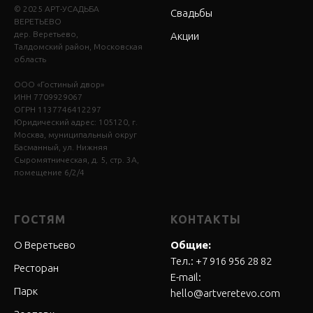
© 2025 АРТ-УСАДЬБА
Свадьбы
ВЕРЕТЬЕВО
дер. Веретьево,
Акции
Талдомский район, Московская
область
ООО «Гостиный двор»
ИНН 7709929067
ОГРН 1137746412297
Юридический адрес: 105120, г.
Москва, муниципальный округ
Басманный, ул. Нижняя
Сыромятническая, д. 5, стр. 3А,
помещение 6/2/4
ГОСТЯМ
КОНТАКТЫ
О Веретьево
Общие:
Тел.:
+7 916 956 28 8
2
Ресторан
E-mail:
Парк
hello@artveretevo.com